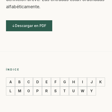
alfabéticamente.
↓
Descargar en PDF
ÍNDICE
A
B
C
D
E
F
G
H
I
J
K
L
M
O
P
R
S
T
U
W
Y